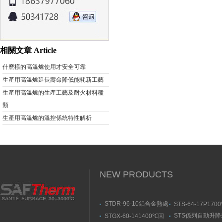
相關文章 Article
什麽樣的高溫爐使用才安全可靠
生產用高溫爐延長壽命降低能耗新工藝
生產用高溫爐的生產工藝及耐火材料種
類
生產用高溫爐的溫控係統特性解析
NEW PRODUCTS
STDR-96-10鋁合金熱處
STS-64-17P170
理爐-箱式幸福宝污APP
動升降式燒結爐
STS係列自動升
STGX-60-141400℃回
官网入口