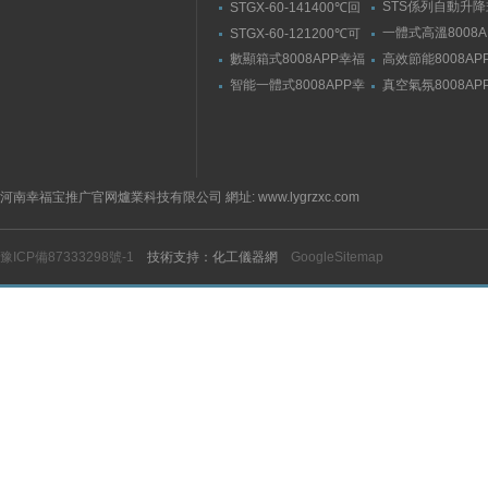
動升降式燒結爐
STS係列自動升
STGX-60-141400℃回
官网入口
結爐
轉幸福宝污版下载（剛
一體式高溫8008A
STGX-60-121200℃可
玉管）
福宝隐藏入口
傾斜幸福宝污版下载
數顯箱式8008APP幸福
高效節能8008AP
宝隐藏入口
宝隐藏入口
智能一體式8008APP幸
真空氣氛8008AP
福宝隐藏入口
宝隐藏入口
河南幸福宝推广官网爐業科技有限公司 網址: www.lygrzxc.com
豫ICP備87333298號-1
技術支持：化工儀器網
GoogleSitemap