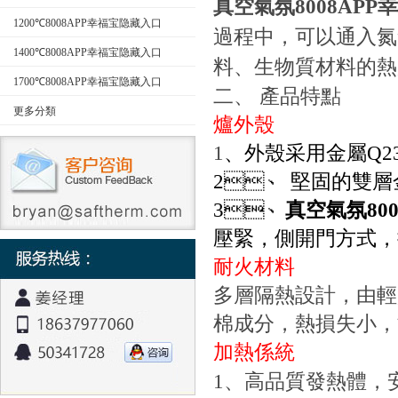
真空氣氛8008AP
型）
1200℃8008APP幸福宝隐藏入口
過程中，可以通入氮氣
1400℃8008APP幸福宝隐藏入口
料、生物質材料的
1700℃8008APP幸福宝隐藏入口
二、
產品特點
更多分類
爐外殼
1
、外殼采用金屬
Q2
2
、
堅固的雙層金
3
、
真空氣氛80
壓緊，側開門方式
耐火材料
多層隔熱設計，由
棉成分，熱損失小
加熱係統
1
、高品質發熱體，