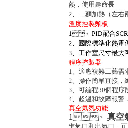
熱，使用壽命長
2
、二麵加熱（
溫度控製麵板
1
、
PID
配合
SCR
2
、國際標準化熱電偶
3
、工作室尺寸最大
程序控製器
1
、適應複雜工
2
、操作簡單直接
3
、可編程
30
個程序
4
、超溫和故障報警
真空氣氛功能
1
、
真空
進氣口和出氣口