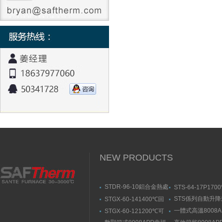
NEW PRODUCTS
STDR-96-10鋁合金熱處
STS-64-17P170
理爐-箱式幸福宝污APP
動升降式燒結爐
STS係列自動升
STGX-60-141400℃回
官网入口
結爐
轉幸福宝污版下载（剛
一體式高溫8008A
STGX-60-121200℃可
玉管）
福宝隐藏入口
傾斜幸福宝污版下载