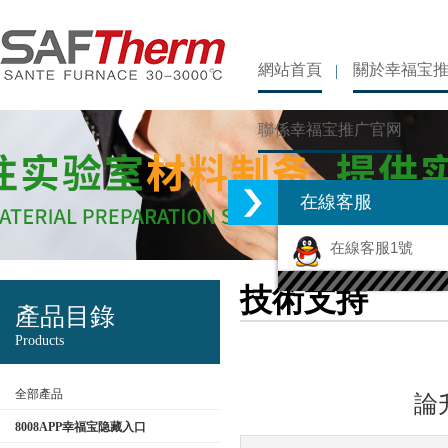
網站首頁
關於幸福宝
聯係幸福宝推广官网
在線客服
在線客服1號
技術支持
產品目錄
Products
全部產品
論
8008APP幸福宝隐藏入口