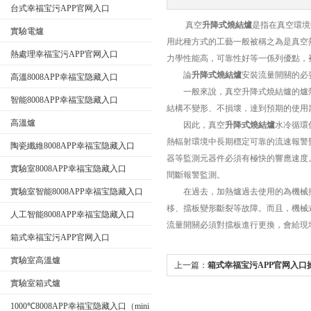
台式幸福宝污APP官网入口
真空
升降式燒結爐
是指在真空環境中對
實驗電爐
公司名稱
用此種方式的工藝一般被稱之為是真空熱處理工藝
熱處理幸福宝污APP官网入口
力學性能高，可靠性好等一係列優點，
論
升降式燒結爐
安裝流量開關的必
高溫8008APP幸福宝隐藏入口
一般來說，真空升降式燒結爐的爐殼
智能8008APP幸福宝隐藏入口
結構不變形、不損壞，達到預期的使用
高溫爐
因此，真空
升降式燒結爐
水冷循環係
熱輻射環境中長期穩定可靠的流速報警監測
陶瓷纖維8008APP幸福宝隐藏入口
器等監測元器件必須有極快的響應速度
實驗室8008APP幸福宝隐藏入口
間斷報警監測。
實驗室智能8008APP幸福宝隐藏入口
在過去，加熱爐過去使用的為機械擋
移、擋板變形斷裂等故障。而且，機
人工智能8008APP幸福宝隐藏入口
流量開關必須對擋板進行更換，會給現場
箱式幸福宝污APP官网入口
實驗室高溫爐
上一篇：
箱式幸福宝污APP官网入口
實驗室箱式爐
1000℃8008APP幸福宝隐藏入口（mini