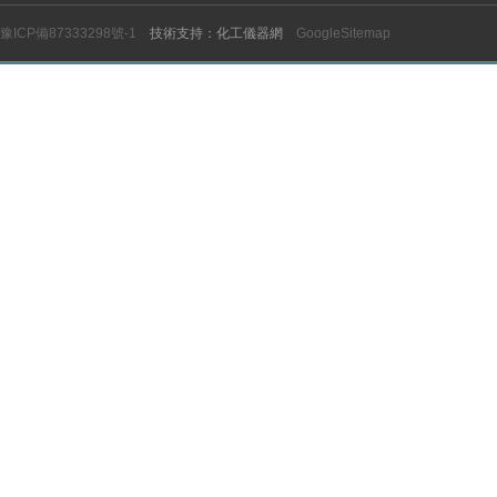
豫ICP備87333298號-1
技術支持：化工儀器網
GoogleSitemap