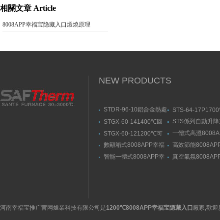
相關文章 Article
8008APP幸福宝隐藏入口煆燒原理
NEW PRODUCTS
STDR-96-10鋁合金熱處
STS-64-17P170
理爐-箱式幸福宝污APP
動升降式燒結爐
STS係列自動升
STGX-60-141400℃回
官网入口
結爐
轉幸福宝污版下载（剛
一體式高溫8008A
STGX-60-121200℃可
玉管）
福宝隐藏入口
傾斜幸福宝污版下载
數顯箱式8008APP幸福
高效節能8008AP
宝隐藏入口
宝隐藏入口
智能一體式8008APP幸
真空氣氛8008AP
福宝隐藏入口
宝隐藏入口
河南幸福宝推广官网爐業科技有限公司是
1200℃8008APP幸福宝隐藏入口
廠家,歡迎