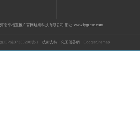
河南幸福宝推广官网爐業科技有限公司 網址: www.lygrzxc.com
豫ICP備87333298號-1
技術支持：化工儀器網
GoogleSitemap