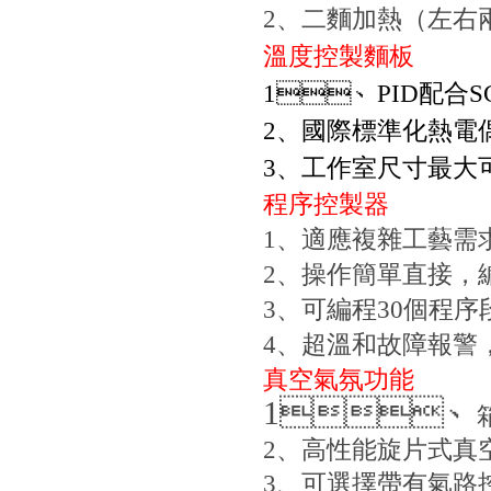
2
、二麵加熱（左右
溫度控製麵板
1
、
PID
配合
S
2
、國際標準化熱電
3
、工作室尺寸最
程序控製器
1
、適應複雜工
2
、操作簡單直接
3
、可編程
30
個程序
4
、超溫和故障報警
真空氣氛功能
1
、
2
、高性能旋片式真
3
、可選擇帶有氣路