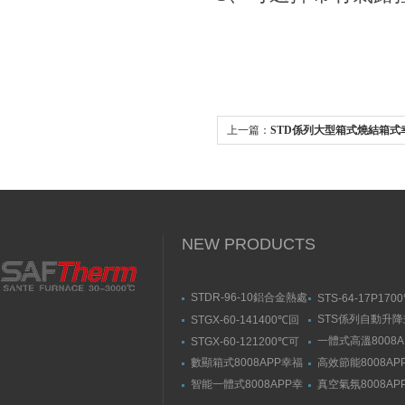
上一篇：
STD係列大型箱式燒結箱式
网入口
NEW PRODUCTS
STDR-96-10鋁合金熱處
STS-64-17P170
理爐-箱式幸福宝污APP
動升降式燒結爐
STS係列自動升
STGX-60-141400℃回
官网入口
結爐
轉幸福宝污版下载（剛
一體式高溫8008A
STGX-60-121200℃可
玉管）
福宝隐藏入口
傾斜幸福宝污版下载
數顯箱式8008APP幸福
高效節能8008AP
宝隐藏入口
宝隐藏入口
智能一體式8008APP幸
真空氣氛8008AP
福宝隐藏入口
宝隐藏入口