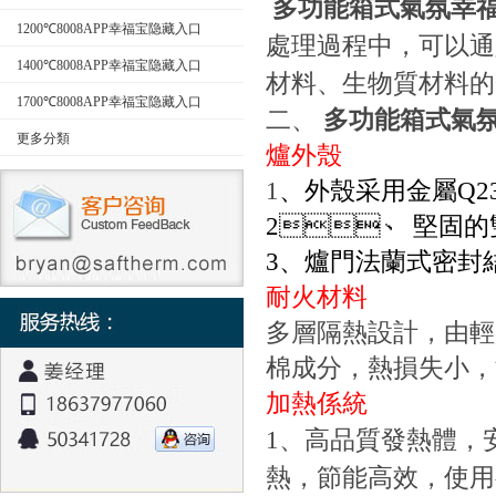
多功能箱式氣氛幸福
型）
1200℃8008APP幸福宝隐藏入口
處理過程中，可以通
1400℃8008APP幸福宝隐藏入口
材料、生物質材料
1700℃8008APP幸福宝隐藏入口
二、
多功能箱式氣氛
更多分類
爐外殼
1
、外殼采用金屬
Q2
2
、
堅固的
3
、爐門法蘭式密封
耐火材料
多層隔熱設計，由
棉成分，熱損失小
加熱係統
1
、高品質發熱體，
熱，節能高效，