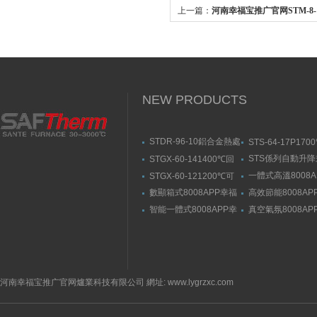
上一篇：
河南幸福宝推广官网STM-8-
8008APP幸福宝隐藏入口
NEW PRODUCTS
STDR-96-10鋁合金熱處
STS-64-17P170
理爐-箱式幸福宝污APP
動升降式燒結爐
STS係列自動升
STGX-60-141400℃回
官网入口
結爐
轉幸福宝污版下载（剛
一體式高溫8008A
STGX-60-121200℃可
玉管）
福宝隐藏入口
傾斜幸福宝污版下载
數顯箱式8008APP幸福
高效節能8008AP
宝隐藏入口
宝隐藏入口
智能一體式8008APP幸
真空氣氛8008AP
福宝隐藏入口
宝隐藏入口
河南幸福宝推广官网爐業科技有限公司 網址: www.lygrzxc.com