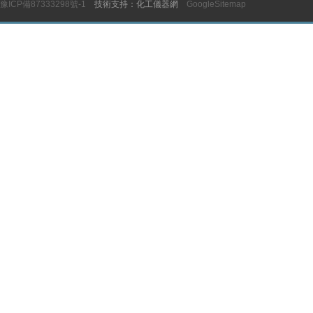
豫ICP備87333298號-1
技術支持：化工儀器網
GoogleSitemap