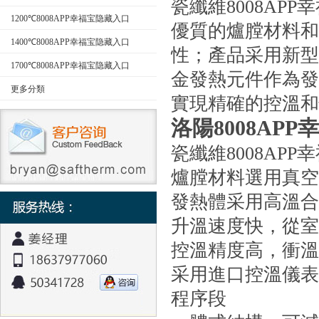
瓷纖維8008AP
型）
1200℃8008APP幸福宝隐藏入口
優質的爐膛材料和
1400℃8008APP幸福宝隐藏入口
性；產品采
1700℃8008APP幸福宝隐藏入口
金發熱元件作為發熱體
更多分類
實現精確的控溫和恒
洛陽8008AP
瓷纖維8008AP
爐膛材料選用
真空
發熱體采用高溫合金
升溫速度快，從室
控溫精度高，衝溫
采用進口
控溫儀表
程序段